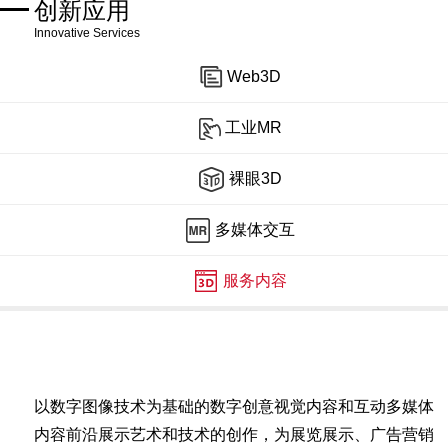
创新应用
Innovative Services
Web3D
工业MR
裸眼3D
多媒体交互
服务内容
以数字图像技术为基础的数字创意视觉内容和互动多媒体
内容前沿展示艺术和技术的创作，为展览展示、广告营销