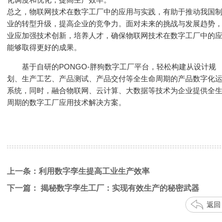
总之，物联网技术在数字工厂中的应用与实践，有助于推动我国
业的转型升级，提高企业的竞争力。面对未来的挑战与发展趋势
业应加强技术创新，培养人才，确保物联网技术在数字工厂中的
能够取得更好的成果。
基于自研的PONGO-胖狗数字工厂平台，轻松构建从设计规
划、生产工艺、产品测试、产品交付等全生命周期的产品数字化
系统，同时，融合物联网、云计算、大数据等技术为企业提供全
周期的数字工厂应用技术解决方案。
上一条：利用数字孪生提高工业生产效率
下一篇： 揭秘数字孪生工厂：实现有效生产的秘密武器
返回