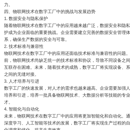
力。
四、物联网技术在数字工厂中的挑战与发展趋势
1. 数据安全与隐私保护
随着物联网技术在数字工厂中的应用越来越广泛，数据安全和隐
护成为企业面临的重要挑战。企业需要建立完善的数据安全管理
系，确保生产数据的安全与可靠。
2. 技术标准与兼容性
物联网技术在数字工厂中的应用还面临技术标准与兼容性的问题
前，物联网技术尚缺乏统一的技术标准和协议，导致不同设备之
互联存在困难。未来，随着技术的成熟，数字工厂将实现设备、
之间的无缝对接。
3. 人才培养与引进
数字工厂的快速发展，对人才的需求也越来越高。企业需要加强
培养和引进，培养一批具备物联网技术、大数据分析等技能的专
才。
4. 智能化与自动化
未来，物联网技术在数字工厂中的应用将更加智能化和自动化。
深度学习、人工智能等技术的发展，数字工厂将实现生产过程的
化调度和优化，提高生产效率。